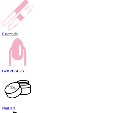
Essentiels
Gels et BIAB
Nail Art