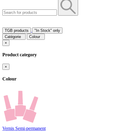
TGB products
"In Stock" only
Catégorie
Colour
×
Product category
×
Colour
Vernis Semi-permanent