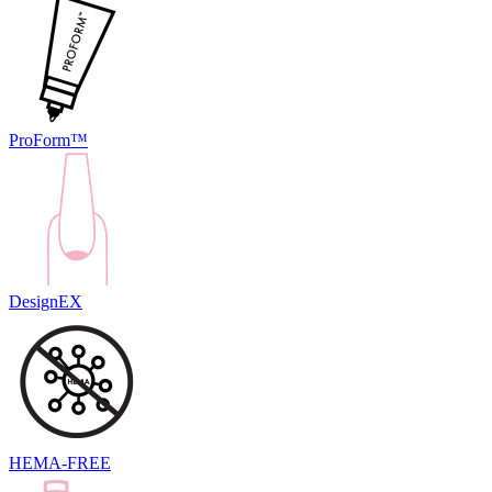
ProForm™
DesignEX
HEMA-FREE