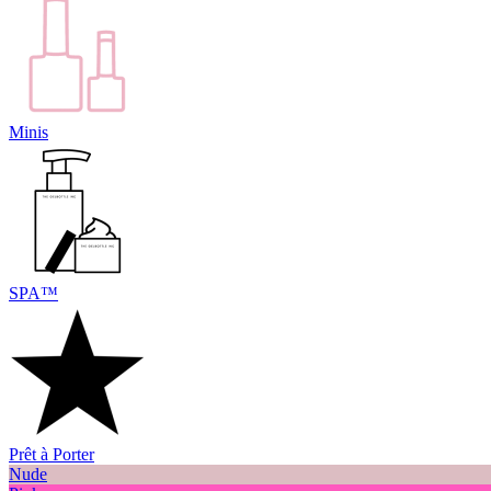
Minis
SPA™
Prêt à Porter
Nude