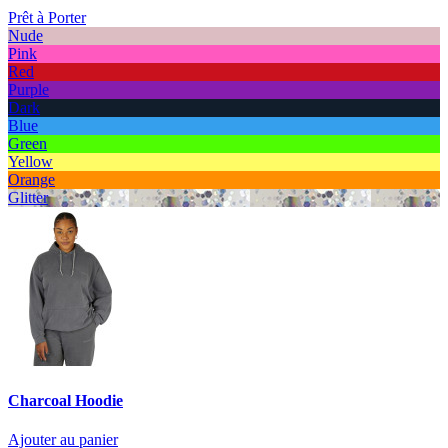
Prêt à Porter
Nude
Pink
Red
Purple
Dark
Blue
Green
Yellow
Orange
Glitter
Charcoal Hoodie
Ajouter au panier