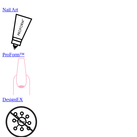
Nail Art
ProForm™
DesignEX