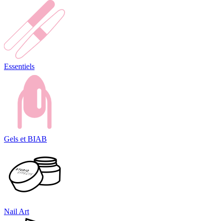
Essentiels
Gels et BIAB
Nail Art