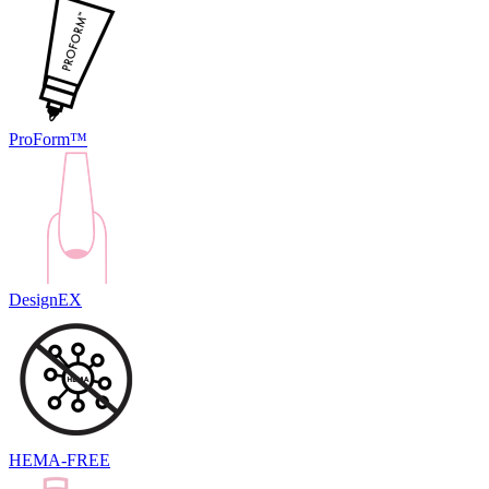
ProForm™
DesignEX
HEMA-FREE