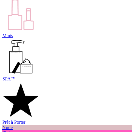
Minis
SPA™
Prêt à Porter
Nude