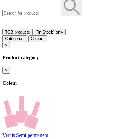
TGB products
"In Stock" only
Catégorie
Colour
×
Product category
×
Colour
Vernis Semi-permanent