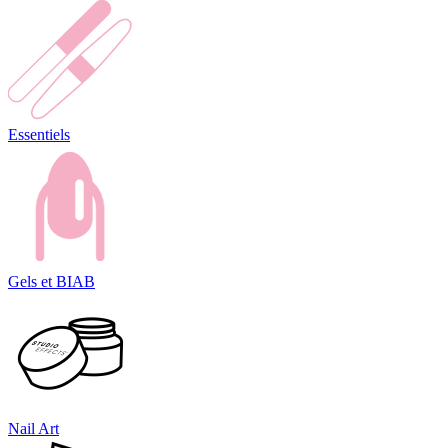
Essentiels
Gels et BIAB
Nail Art