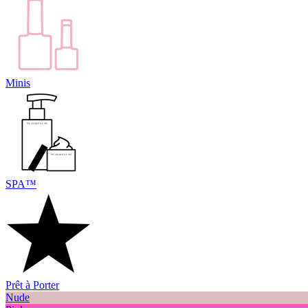
Minis
SPA™
Prêt à Porter
Nude