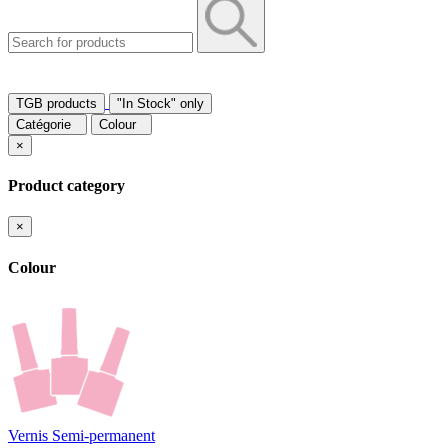
TGB products
"In Stock" only
Catégorie
Colour
×
Product category
×
Colour
Vernis Semi-permanent