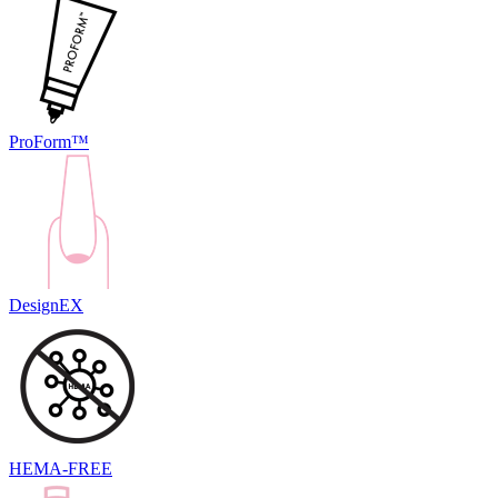
ProForm™
DesignEX
HEMA-FREE