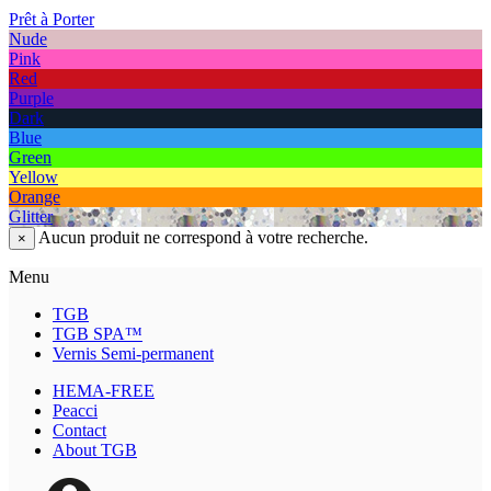
Prêt à Porter
Nude
Pink
Red
Purple
Dark
Blue
Green
Yellow
Orange
Glitter
Aucun produit ne correspond à votre recherche.
×
Menu
TGB
TGB SPA™
Vernis Semi-permanent
HEMA-FREE
Peacci
Contact
About TGB