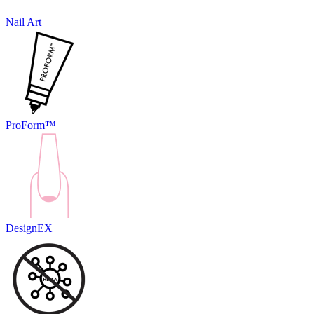
Nail Art
ProForm™
DesignEX