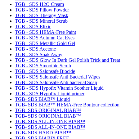
TGB - SDS H2O Cream
TGB - SDS Pillow Powder
TGB - SDS Therapy Mask
TGB - SDS Mineral Scrub
TGB - SDS Elixir
TGB - SDS HEMA-Free Paint
TGB - SDS Autumn Cat Eyes
TGB - SDS Metallic Gold Gel
TGB - SDS Acetone
TGB - SDS Soak Away
TGB - SDS Glow In Dark Gel Polish Trick and Treat
TGB - SDS Smoothie Scrub
TGB - SDS Salonsafe Biocide
TGB - SDS Salonsafe Anti Bacterial Wipes
TGB - SDS Salonsafe Anti bacterial Soap
TGB - SDS Hypofix Vitamin Soother Liquid
TGB - SDS Hypofix Liquid primer
TGB- SDS BIAB™ Liquid
TGB- SDS BIAB™ HEMA-Free Bonjour collection
TGB- SDS ORIGINAL BIAB™
TGB- SDS ORIGINAL BIAB™
TGB- SDS ALL-IN-ONE BIAB™
TGB- SDS ALL-IN-ONE BIAB™
TGB- SDS HARD BIAB™
TGB- SDS BIAB™ FREE