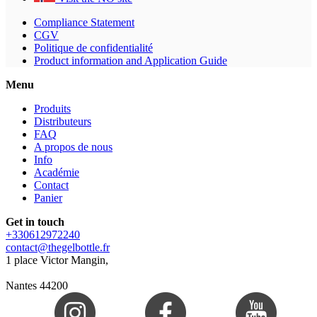
Compliance Statement
CGV
Politique de confidentialité
Product information and Application Guide
Menu
Produits
Distributeurs
FAQ
A propos de nous
Info
Académie
Contact
Panier
Get in touch
+330612972240
contact@thegelbottle.fr
1 place Victor Mangin,
Nantes 44200