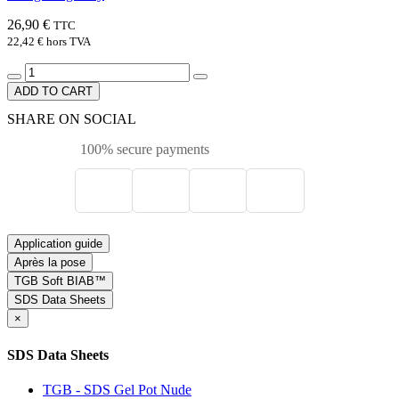
26,90 €
TTC
22,42 €
hors TVA
ADD TO CART
SHARE ON SOCIAL
100% secure payments
Application guide
Après la pose
TGB Soft BIAB™
SDS Data Sheets
×
SDS Data Sheets
TGB - SDS Gel Pot Nude