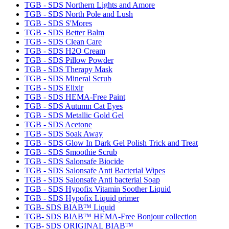
TGB - SDS Northern Lights and Amore
TGB - SDS North Pole and Lush
TGB - SDS S'Mores
TGB - SDS Better Balm
TGB - SDS Clean Care
TGB - SDS H2O Cream
TGB - SDS Pillow Powder
TGB - SDS Therapy Mask
TGB - SDS Mineral Scrub
TGB - SDS Elixir
TGB - SDS HEMA-Free Paint
TGB - SDS Autumn Cat Eyes
TGB - SDS Metallic Gold Gel
TGB - SDS Acetone
TGB - SDS Soak Away
TGB - SDS Glow In Dark Gel Polish Trick and Treat
TGB - SDS Smoothie Scrub
TGB - SDS Salonsafe Biocide
TGB - SDS Salonsafe Anti Bacterial Wipes
TGB - SDS Salonsafe Anti bacterial Soap
TGB - SDS Hypofix Vitamin Soother Liquid
TGB - SDS Hypofix Liquid primer
TGB- SDS BIAB™ Liquid
TGB- SDS BIAB™ HEMA-Free Bonjour collection
TGB- SDS ORIGINAL BIAB™