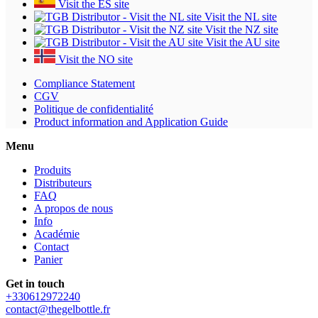
Visit the ES site
Visit the NL site
Visit the NZ site
Visit the AU site
Visit the NO site
Compliance Statement
CGV
Politique de confidentialité
Product information and Application Guide
Menu
Produits
Distributeurs
FAQ
A propos de nous
Info
Académie
Contact
Panier
Get in touch
+330612972240
contact@thegelbottle.fr