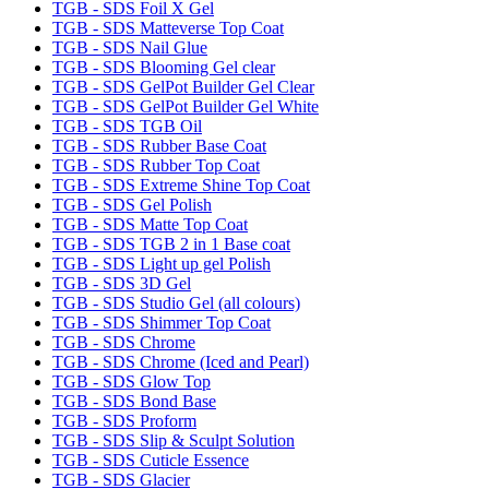
TGB - SDS Foil X Gel
TGB - SDS Matteverse Top Coat
TGB - SDS Nail Glue
TGB - SDS Blooming Gel clear
TGB - SDS GelPot Builder Gel Clear
TGB - SDS GelPot Builder Gel White
TGB - SDS TGB Oil
TGB - SDS Rubber Base Coat
TGB - SDS Rubber Top Coat
TGB - SDS Extreme Shine Top Coat
TGB - SDS Gel Polish
TGB - SDS Matte Top Coat
TGB - SDS TGB 2 in 1 Base coat
TGB - SDS Light up gel Polish
TGB - SDS 3D Gel
TGB - SDS Studio Gel (all colours)
TGB - SDS Shimmer Top Coat
TGB - SDS Chrome
TGB - SDS Chrome (Iced and Pearl)
TGB - SDS Glow Top
TGB - SDS Bond Base
TGB - SDS Proform
TGB - SDS Slip & Sculpt Solution
TGB - SDS Cuticle Essence
TGB - SDS Glacier