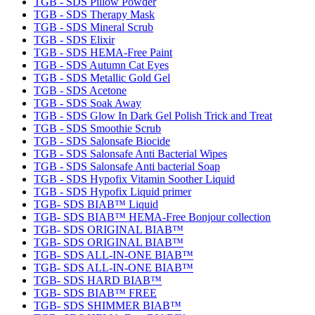
TGB - SDS Pillow Powder
TGB - SDS Therapy Mask
TGB - SDS Mineral Scrub
TGB - SDS Elixir
TGB - SDS HEMA-Free Paint
TGB - SDS Autumn Cat Eyes
TGB - SDS Metallic Gold Gel
TGB - SDS Acetone
TGB - SDS Soak Away
TGB - SDS Glow In Dark Gel Polish Trick and Treat
TGB - SDS Smoothie Scrub
TGB - SDS Salonsafe Biocide
TGB - SDS Salonsafe Anti Bacterial Wipes
TGB - SDS Salonsafe Anti bacterial Soap
TGB - SDS Hypofix Vitamin Soother Liquid
TGB - SDS Hypofix Liquid primer
TGB- SDS BIAB™ Liquid
TGB- SDS BIAB™ HEMA-Free Bonjour collection
TGB- SDS ORIGINAL BIAB™
TGB- SDS ORIGINAL BIAB™
TGB- SDS ALL-IN-ONE BIAB™
TGB- SDS ALL-IN-ONE BIAB™
TGB- SDS HARD BIAB™
TGB- SDS BIAB™ FREE
TGB- SDS SHIMMER BIAB™