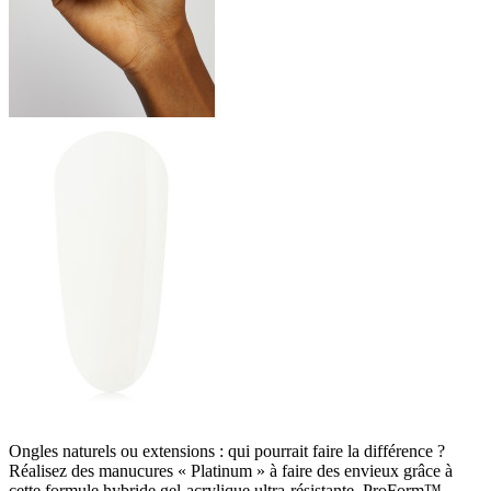
Ongles naturels ou extensions : qui pourrait faire la différence ?
Réalisez des manucures « Platinum » à faire des envieux grâce à
cette formule hybride gel-acrylique ultra-résistante. ProForm™