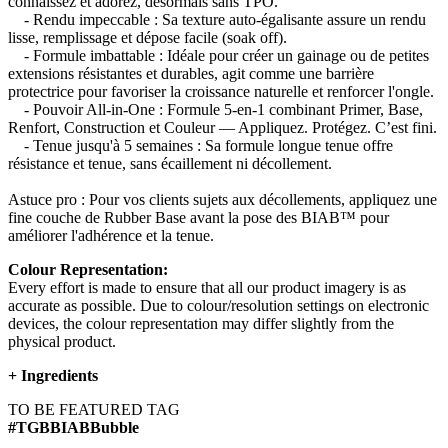
connaissez et adorez, désormais sans TPO.
- Rendu impeccable : Sa texture auto-égalisante assure un rendu
lisse, remplissage et dépose facile (soak off).
- Formule imbattable : Idéale pour créer un gainage ou de petites
extensions résistantes et durables, agit comme une barrière
protectrice pour favoriser la croissance naturelle et renforcer l'ongle.
- Pouvoir All-in-One : Formule 5-en-1 combinant Primer, Base,
Renfort, Construction et Couleur — Appliquez. Protégez. C’est fini.
- Tenue jusqu'à 5 semaines : Sa formule longue tenue offre
résistance et tenue, sans écaillement ni décollement.
Astuce pro : Pour vos clients sujets aux décollements, appliquez une
fine couche de Rubber Base avant la pose des BIAB™ pour
améliorer l'adhérence et la tenue.
Colour Representation:
Every effort is made to ensure that all our product imagery is as
accurate as possible. Due to colour/resolution settings on electronic
devices, the colour representation may differ slightly from the
physical product.
+
Ingredients
TO BE FEATURED TAG
#TGBBIABBubble