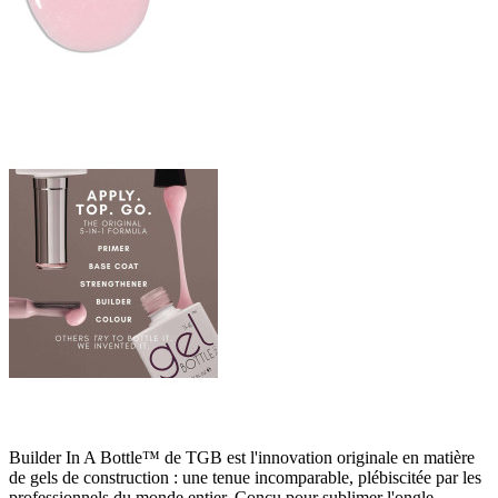
Builder In A Bottle™ de TGB est l'innovation originale en matière
de gels de construction : une tenue incomparable, plébiscitée par les
professionnels du monde entier. Conçu pour sublimer l'ongle