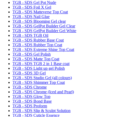
TGB - SDS Gel Pot Nude
TGB - SDS Foil X Gel
TGB - SDS Matteverse Top Coat
TGB - SDS Nail Glue
TGB - SDS Blooming Gel clear
TGB - SDS GelPot Builder Gel Clear
TGB - SDS GelPot Builder Gel White
TGB - SDS TGB Oil
TGB - SDS Rubber Base Coat
TGB - SDS Rubber Top Coat
TGB - SDS Extreme Shine Top Coat
TGB - SDS Gel Polish
TGB - SDS Matte Top Coat
TGB - SDS TGB 2 in 1 Base coat
TGB - SDS Light up gel Polish
TGB - SDS 3D Gel
TGB - SDS Studio Gel (all colours)
TGB - SDS Shimmer Top Coat
TGB - SDS Chrome
TGB - SDS Chrome (Iced and Pearl)
TGB - SDS Glow Top
TGB - SDS Bond Base
TGB - SDS Proform
TGB - SDS Slip & Sculpt Solution
TGB - SDS Cuticle Essence