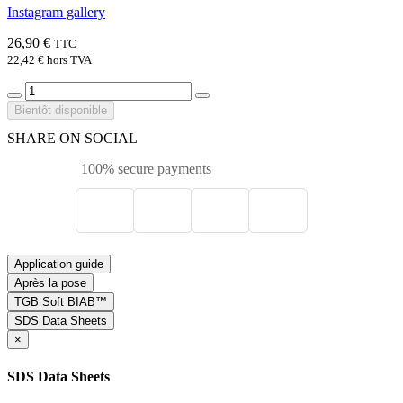
Instagram gallery
26,90 €
TTC
22,42 €
hors TVA
Bientôt disponible
SHARE ON SOCIAL
100% secure payments
Application guide
Après la pose
TGB Soft BIAB™
SDS Data Sheets
×
SDS Data Sheets