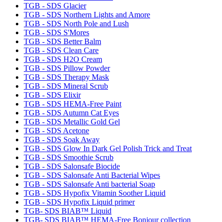
TGB - SDS Glacier
TGB - SDS Northern Lights and Amore
TGB - SDS North Pole and Lush
TGB - SDS S'Mores
TGB - SDS Better Balm
TGB - SDS Clean Care
TGB - SDS H2O Cream
TGB - SDS Pillow Powder
TGB - SDS Therapy Mask
TGB - SDS Mineral Scrub
TGB - SDS Elixir
TGB - SDS HEMA-Free Paint
TGB - SDS Autumn Cat Eyes
TGB - SDS Metallic Gold Gel
TGB - SDS Acetone
TGB - SDS Soak Away
TGB - SDS Glow In Dark Gel Polish Trick and Treat
TGB - SDS Smoothie Scrub
TGB - SDS Salonsafe Biocide
TGB - SDS Salonsafe Anti Bacterial Wipes
TGB - SDS Salonsafe Anti bacterial Soap
TGB - SDS Hypofix Vitamin Soother Liquid
TGB - SDS Hypofix Liquid primer
TGB- SDS BIAB™ Liquid
TGB- SDS BIAB™ HEMA-Free Bonjour collection