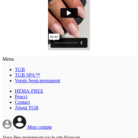
Menu
TGB
TGB SPA™
Vernis Semi-permanent
HEMA-FREE
Peacci
Contact
About TGB
Mon compte
Vous êtes maintenant sur le site Français