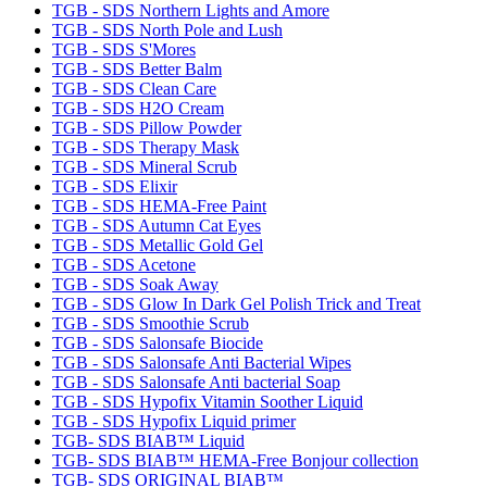
TGB - SDS Northern Lights and Amore
TGB - SDS North Pole and Lush
TGB - SDS S'Mores
TGB - SDS Better Balm
TGB - SDS Clean Care
TGB - SDS H2O Cream
TGB - SDS Pillow Powder
TGB - SDS Therapy Mask
TGB - SDS Mineral Scrub
TGB - SDS Elixir
TGB - SDS HEMA-Free Paint
TGB - SDS Autumn Cat Eyes
TGB - SDS Metallic Gold Gel
TGB - SDS Acetone
TGB - SDS Soak Away
TGB - SDS Glow In Dark Gel Polish Trick and Treat
TGB - SDS Smoothie Scrub
TGB - SDS Salonsafe Biocide
TGB - SDS Salonsafe Anti Bacterial Wipes
TGB - SDS Salonsafe Anti bacterial Soap
TGB - SDS Hypofix Vitamin Soother Liquid
TGB - SDS Hypofix Liquid primer
TGB- SDS BIAB™ Liquid
TGB- SDS BIAB™ HEMA-Free Bonjour collection
TGB- SDS ORIGINAL BIAB™