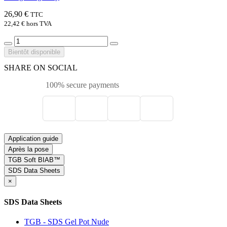
26,90 €
TTC
22,42 €
hors TVA
Bientôt disponible
SHARE ON SOCIAL
100% secure payments
Application guide
Après la pose
TGB Soft BIAB™
SDS Data Sheets
×
SDS Data Sheets
TGB - SDS Gel Pot Nude