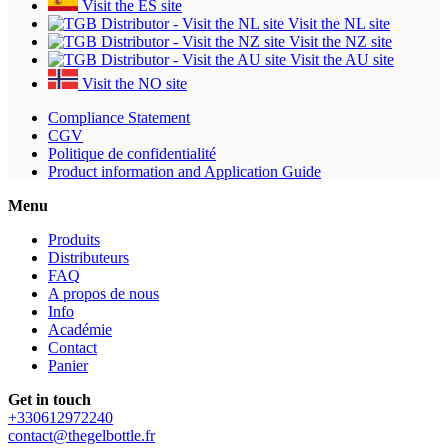
Visit the ES site
Visit the NL site
Visit the NZ site
Visit the AU site
Visit the NO site
Compliance Statement
CGV
Politique de confidentialité
Product information and Application Guide
Menu
Produits
Distributeurs
FAQ
A propos de nous
Info
Académie
Contact
Panier
Get in touch
+330612972240
contact@thegelbottle.fr