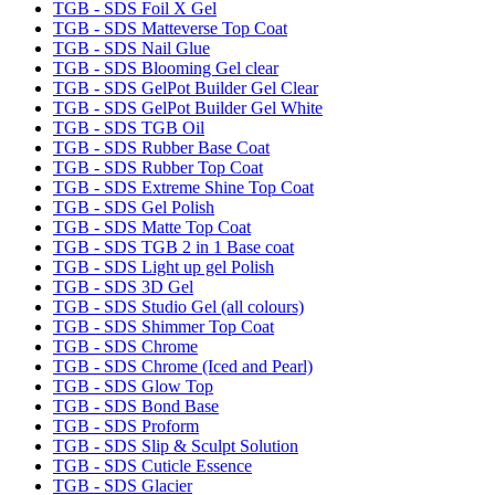
TGB - SDS Foil X Gel
TGB - SDS Matteverse Top Coat
TGB - SDS Nail Glue
TGB - SDS Blooming Gel clear
TGB - SDS GelPot Builder Gel Clear
TGB - SDS GelPot Builder Gel White
TGB - SDS TGB Oil
TGB - SDS Rubber Base Coat
TGB - SDS Rubber Top Coat
TGB - SDS Extreme Shine Top Coat
TGB - SDS Gel Polish
TGB - SDS Matte Top Coat
TGB - SDS TGB 2 in 1 Base coat
TGB - SDS Light up gel Polish
TGB - SDS 3D Gel
TGB - SDS Studio Gel (all colours)
TGB - SDS Shimmer Top Coat
TGB - SDS Chrome
TGB - SDS Chrome (Iced and Pearl)
TGB - SDS Glow Top
TGB - SDS Bond Base
TGB - SDS Proform
TGB - SDS Slip & Sculpt Solution
TGB - SDS Cuticle Essence
TGB - SDS Glacier