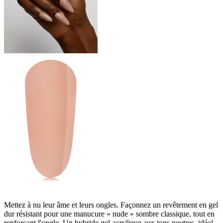
Mettez à nu leur âme et leurs ongles. Façonnez un revêtement en gel
dur résistant pour une manucure « nude » sombre classique, tout en
renforçant l'ongle. Un hybride gel-acrylique aux tons neutres, idéal