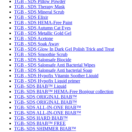
TGB - SDS Pillow Powder
TGB - SDS Therapy Mask
TGB - SDS Mineral Scrub
TGB - SDS Elixir
TGB - SDS HEMA-Free Paint
TGB - SDS Autumn Cat Eyes
TGB - SDS Metallic Gold Gel
TGB - SDS Acetone
TGB - SDS Soak Away
TGB - SDS Glow In Dark Gel Polish Trick and Treat
TGB - SDS Smoothie Scrub
TGB - SDS Salonsafe Biocide
TGB - SDS Salonsafe Anti Bacterial Wipes
TGB - SDS Salonsafe Anti bacterial Soap
TGB - SDS Hypofix Vitamin Soother Liquid
TGB - SDS Hypofix Liquid primer
TGB- SDS BIAB™ Liquid
TGB- SDS BIAB™ HEMA-Free Bonjour collection
TGB- SDS ORIGINAL BIAB™
TGB- SDS ORIGINAL BIAB™
TGB- SDS ALL-IN-ONE BIAB™
TGB- SDS ALL-IN-ONE BIAB™
TGB- SDS HARD BIAB™
TGB- SDS BIAB™ FREE
TGB- SDS SHIMMER BIAB™