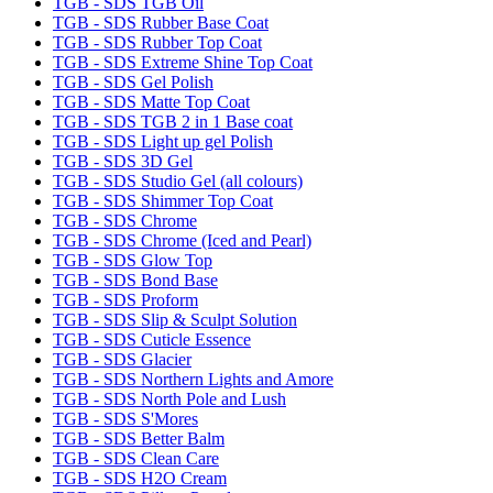
TGB - SDS TGB Oil
TGB - SDS Rubber Base Coat
TGB - SDS Rubber Top Coat
TGB - SDS Extreme Shine Top Coat
TGB - SDS Gel Polish
TGB - SDS Matte Top Coat
TGB - SDS TGB 2 in 1 Base coat
TGB - SDS Light up gel Polish
TGB - SDS 3D Gel
TGB - SDS Studio Gel (all colours)
TGB - SDS Shimmer Top Coat
TGB - SDS Chrome
TGB - SDS Chrome (Iced and Pearl)
TGB - SDS Glow Top
TGB - SDS Bond Base
TGB - SDS Proform
TGB - SDS Slip & Sculpt Solution
TGB - SDS Cuticle Essence
TGB - SDS Glacier
TGB - SDS Northern Lights and Amore
TGB - SDS North Pole and Lush
TGB - SDS S'Mores
TGB - SDS Better Balm
TGB - SDS Clean Care
TGB - SDS H2O Cream