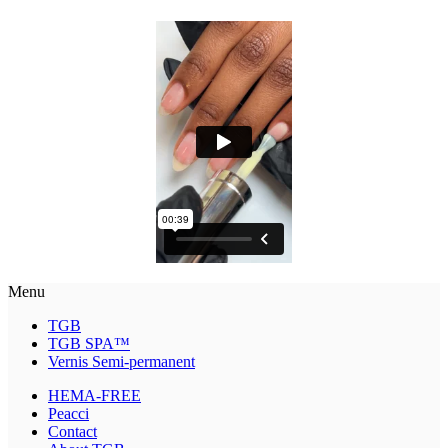
Menu
TGB
TGB SPA™
Vernis Semi-permanent
HEMA-FREE
Peacci
Contact