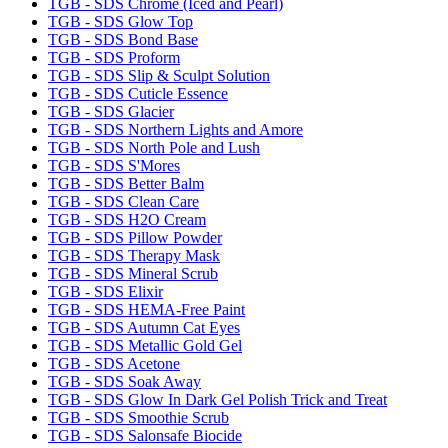
TGB - SDS Chrome (Iced and Pearl)
TGB - SDS Glow Top
TGB - SDS Bond Base
TGB - SDS Proform
TGB - SDS Slip & Sculpt Solution
TGB - SDS Cuticle Essence
TGB - SDS Glacier
TGB - SDS Northern Lights and Amore
TGB - SDS North Pole and Lush
TGB - SDS S'Mores
TGB - SDS Better Balm
TGB - SDS Clean Care
TGB - SDS H2O Cream
TGB - SDS Pillow Powder
TGB - SDS Therapy Mask
TGB - SDS Mineral Scrub
TGB - SDS Elixir
TGB - SDS HEMA-Free Paint
TGB - SDS Autumn Cat Eyes
TGB - SDS Metallic Gold Gel
TGB - SDS Acetone
TGB - SDS Soak Away
TGB - SDS Glow In Dark Gel Polish Trick and Treat
TGB - SDS Smoothie Scrub
TGB - SDS Salonsafe Biocide