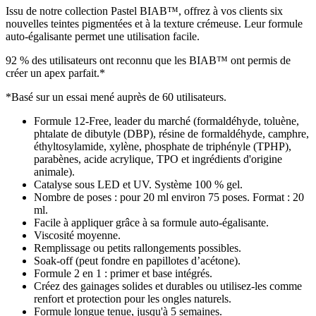
Issu de notre collection Pastel BIAB™, offrez à vos clients six
nouvelles teintes pigmentées et à la texture crémeuse. Leur formule
auto-égalisante permet une utilisation facile.
92 % des utilisateurs ont reconnu que les BIAB™ ont permis de
créer un apex parfait.*
*Basé sur un essai mené auprès de 60 utilisateurs.
Formule 12-Free, leader du marché (formaldéhyde, toluène,
phtalate de dibutyle (DBP), résine de formaldéhyde, camphre,
éthyltosylamide, xylène, phosphate de triphényle (TPHP),
parabènes, acide acrylique, TPO et ingrédients d'origine
animale).
Catalyse sous LED et UV. Système 100 % gel.
Nombre de poses : pour 20 ml environ 75 poses. Format : 20
ml.
Facile à appliquer grâce à sa formule auto-égalisante.
Viscosité moyenne.
Remplissage ou petits rallongements possibles.
Soak-off (peut fondre en papillotes d’acétone).
Formule 2 en 1 : primer et base intégrés.
Créez des gainages solides et durables ou utilisez-les comme
renfort et protection pour les ongles naturels.
Formule longue tenue, jusqu'à 5 semaines.