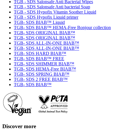
TGB - SDS Salonsafe Anti Bacterial Wipes
TGB - SDS Salonsafe Anti bacterial Soap
TGB - SDS Hypofix Vitamin Soother Liquid
TGB - SDS Hypofix Liquid primer
TGB- SDS BIAB™ Liquid
TGB- SDS BIAB™ HEMA-Free Bonjour collection
TGB- SDS ORIGINAL BIAB™
TGB- SDS ORIGINAL BIAB™
TGB- SDS ALL-IN-ONE BIAB™
TGB- SDS ALL-IN-ONE BIAB™
TGB- SDS HARD BIAB™
TGB- SDS BIAB™ FREE
TGB- SDS SHIMMER BIAB™
TGB- SDS HEMA-Free BIAB™
TGB- SDS SPRING BIAB™
TGB- SDS 2 FREE BIAB™
TGB- SDS BIAB™
Discover more