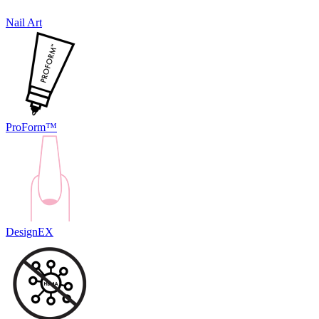
Nail Art
ProForm™
DesignEX