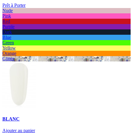
Prêt à Porter
Nude
Pink
Red
Purple
Dark
Blue
Green
Yellow
Orange
Glitter
BLANC
Ajouter au panier