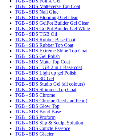
TGB - SDS Foil X Gel
TGB - SDS Matteverse Top Coat
TGB - SDS Nail Glue
TGB - SDS Blooming Gel clear
TGB - SDS GelPot Builder Gel Clear
TGB - SDS GelPot Builder Gel White
TGB - SDS TGB Oil
TGB - SDS Rubber Base Coat
TGB - SDS Rubber Top Coat
TGB - SDS Extreme Shine Top Coat
TGB - SDS Gel Polish
TGB - SDS Matte Top Coat
TGB - SDS TGB 2 in 1 Base coat
TGB - SDS Light up gel Polish
TGB - SDS 3D Gel
TGB - SDS Studio Gel (all colours)
TGB - SDS Shimmer Top Coat
TGB - SDS Chrome
TGB - SDS Chrome (Iced and Pearl)
TGB - SDS Glow Top
TGB - SDS Bond Base
TGB - SDS Proform
TGB - SDS Slip & Sculpt Solution
TGB - SDS Cuticle Essence
TGB - SDS Glacier