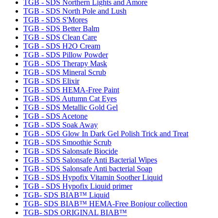
TGB - SDS Northern Lights and Amore
TGB - SDS North Pole and Lush
TGB - SDS S'Mores
TGB - SDS Better Balm
TGB - SDS Clean Care
TGB - SDS H2O Cream
TGB - SDS Pillow Powder
TGB - SDS Therapy Mask
TGB - SDS Mineral Scrub
TGB - SDS Elixir
TGB - SDS HEMA-Free Paint
TGB - SDS Autumn Cat Eyes
TGB - SDS Metallic Gold Gel
TGB - SDS Acetone
TGB - SDS Soak Away
TGB - SDS Glow In Dark Gel Polish Trick and Treat
TGB - SDS Smoothie Scrub
TGB - SDS Salonsafe Biocide
TGB - SDS Salonsafe Anti Bacterial Wipes
TGB - SDS Salonsafe Anti bacterial Soap
TGB - SDS Hypofix Vitamin Soother Liquid
TGB - SDS Hypofix Liquid primer
TGB- SDS BIAB™ Liquid
TGB- SDS BIAB™ HEMA-Free Bonjour collection
TGB- SDS ORIGINAL BIAB™