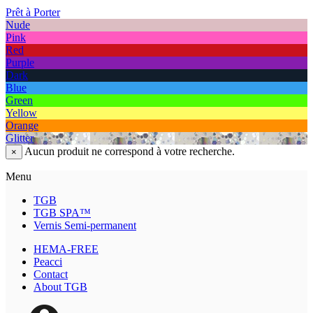
Prêt à Porter
Nude
Pink
Red
Purple
Dark
Blue
Green
Yellow
Orange
Glitter
Aucun produit ne correspond à votre recherche.
×
Menu
TGB
TGB SPA™
Vernis Semi-permanent
HEMA-FREE
Peacci
Contact
About TGB