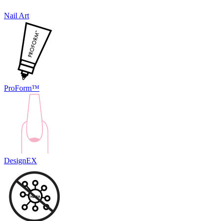
Nail Art
ProForm™
DesignEX