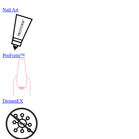
Nail Art
ProForm™
DesignEX