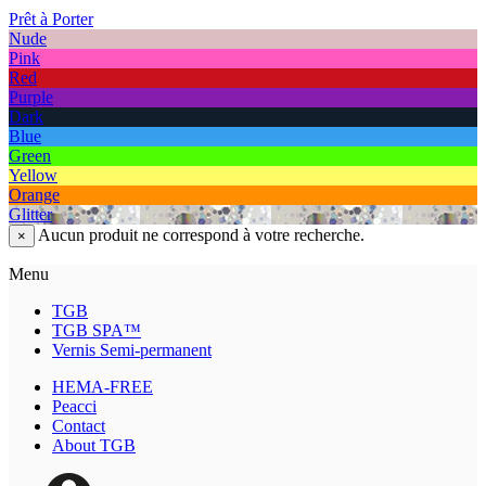
Prêt à Porter
Nude
Pink
Red
Purple
Dark
Blue
Green
Yellow
Orange
Glitter
Aucun produit ne correspond à votre recherche.
×
Menu
TGB
TGB SPA™
Vernis Semi-permanent
HEMA-FREE
Peacci
Contact
About TGB