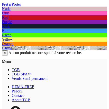
Prêt à Porter
Nude
Pink
Red
Purple
Dark
Blue
Green
Yellow
Orange
Glitter
Aucun produit ne correspond à votre recherche.
×
Menu
TGB
TGB SPA™
Vernis Semi-permanent
HEMA-FREE
Peacci
Contact
About TGB