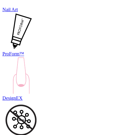
Nail Art
ProForm™
DesignEX