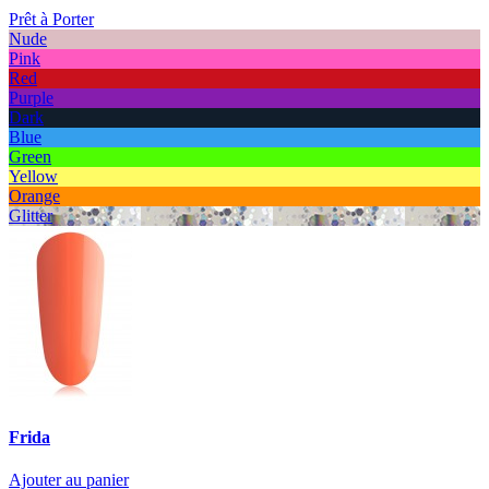
Prêt à Porter
Nude
Pink
Red
Purple
Dark
Blue
Green
Yellow
Orange
Glitter
Frida
Ajouter au panier