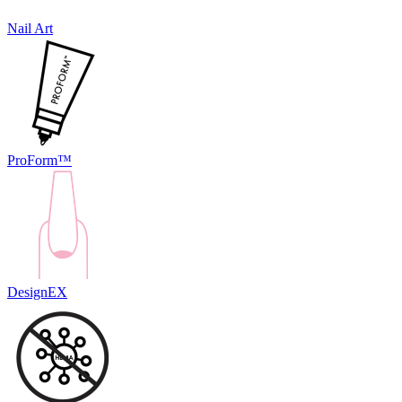
Nail Art
ProForm™
DesignEX