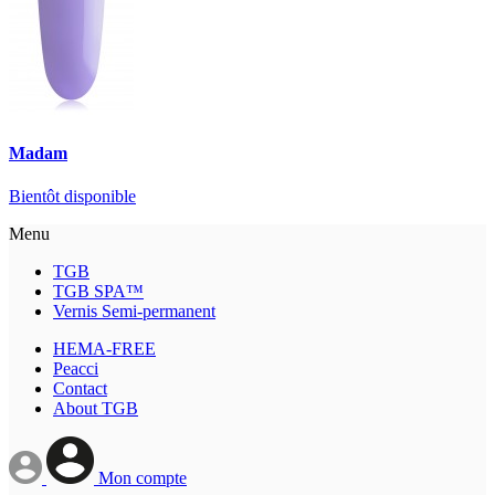
Madam
Bientôt disponible
Menu
TGB
TGB SPA™
Vernis Semi-permanent
HEMA-FREE
Peacci
Contact
About TGB
Mon compte