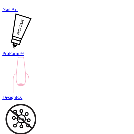
Nail Art
ProForm™
DesignEX