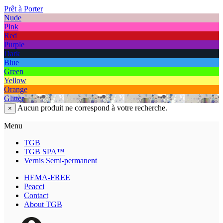
Prêt à Porter
Nude
Pink
Red
Purple
Dark
Blue
Green
Yellow
Orange
Glitter
Aucun produit ne correspond à votre recherche.
×
Menu
TGB
TGB SPA™
Vernis Semi-permanent
HEMA-FREE
Peacci
Contact
About TGB