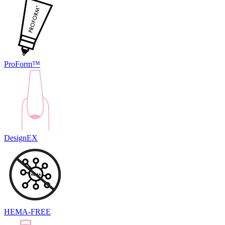
ProForm™
DesignEX
HEMA-FREE