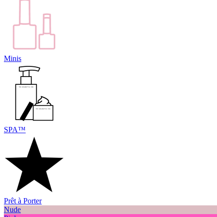
Minis
SPA™
Prêt à Porter
Nude