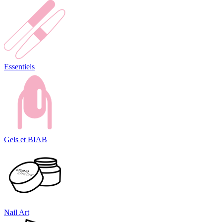
Essentiels
Gels et BIAB
Nail Art