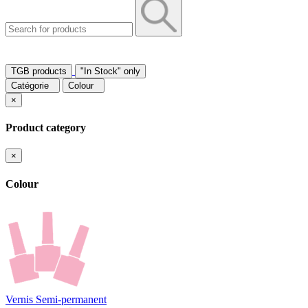
TGB products
"In Stock" only
Catégorie
Colour
×
Product category
×
Colour
Vernis Semi-permanent