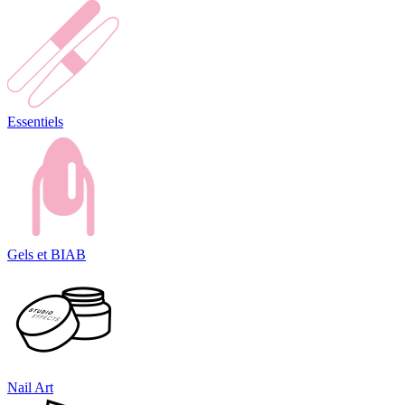
Essentiels
Gels et BIAB
Nail Art