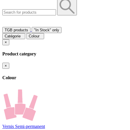
TGB products
"In Stock" only
Catégorie
Colour
×
Product category
×
Colour
Vernis Semi-permanent