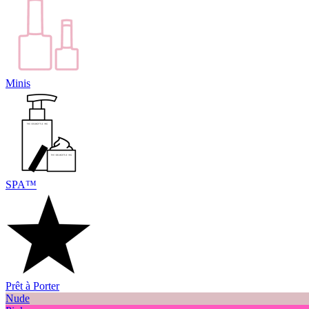
Minis
SPA™
Prêt à Porter
Nude