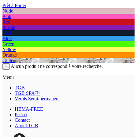
Prêt à Porter
Nude
Pink
Red
Purple
Dark
Blue
Green
Yellow
Orange
Glitter
Aucun produit ne correspond à votre recherche.
×
Menu
TGB
TGB SPA™
Vernis Semi-permanent
HEMA-FREE
Peacci
Contact
About TGB