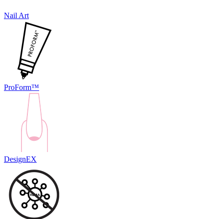
Nail Art
ProForm™
DesignEX