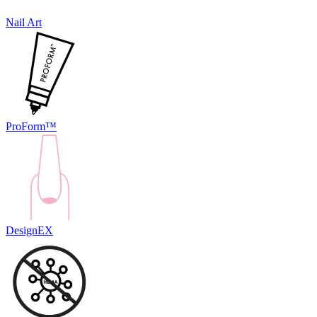
Nail Art
ProForm™
DesignEX