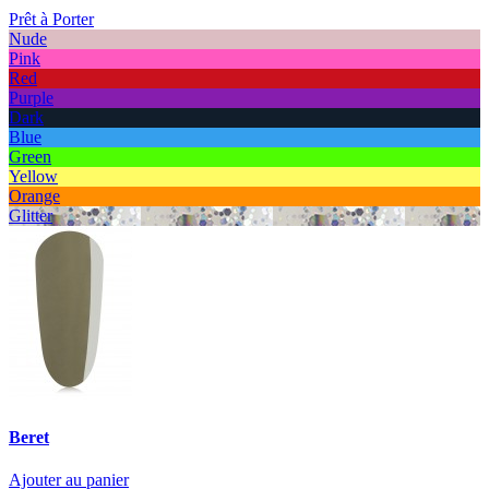
Prêt à Porter
Nude
Pink
Red
Purple
Dark
Blue
Green
Yellow
Orange
Glitter
Beret
Ajouter au panier