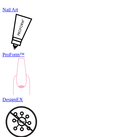
Nail Art
ProForm™
DesignEX