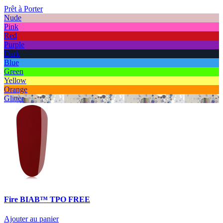
Prêt à Porter
Nude
Pink
Red
Purple
Dark
Blue
Green
Yellow
Orange
Glitter
Fire BIAB™ TPO FREE
Ajouter au panier