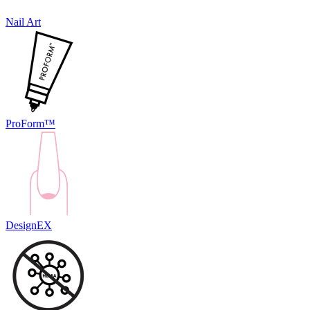
Nail Art
ProForm™
DesignEX