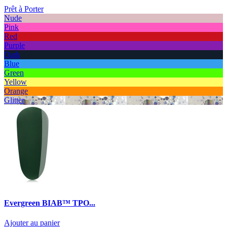
Prêt à Porter
Nude
Pink
Red
Purple
Dark
Blue
Green
Yellow
Orange
Glitter
Evergreen BIAB™ TPO...
Ajouter au panier