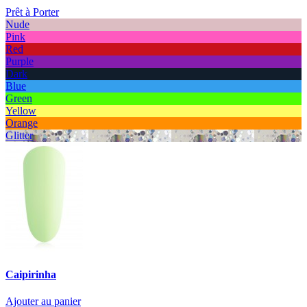
Prêt à Porter
Nude
Pink
Red
Purple
Dark
Blue
Green
Yellow
Orange
Glitter
Caipirinha
Ajouter au panier