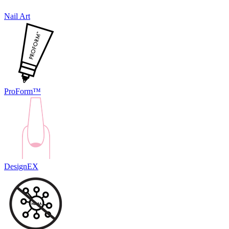
Nail Art
ProForm™
DesignEX