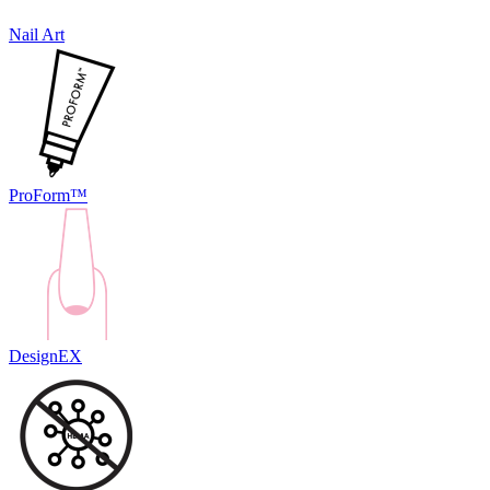
Nail Art
ProForm™
DesignEX