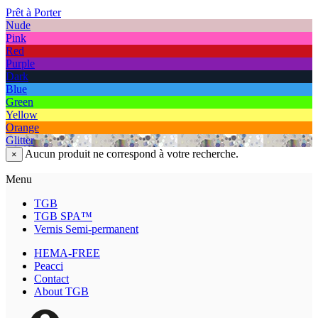
Prêt à Porter
Nude
Pink
Red
Purple
Dark
Blue
Green
Yellow
Orange
Glitter
Aucun produit ne correspond à votre recherche.
×
Menu
TGB
TGB SPA™
Vernis Semi-permanent
HEMA-FREE
Peacci
Contact
About TGB