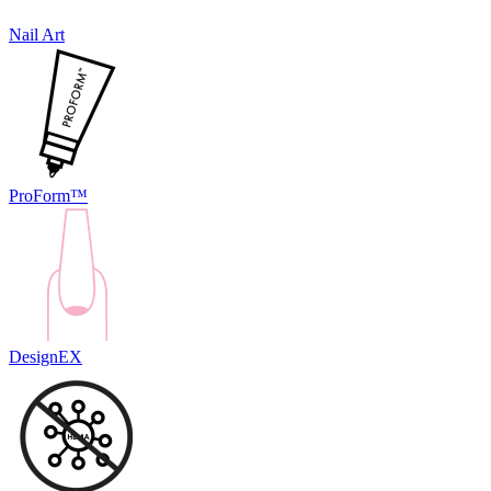
Nail Art
ProForm™
DesignEX