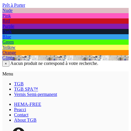
Prêt à Porter
Nude
Pink
Red
Purple
Dark
Blue
Green
Yellow
Orange
Glitter
Aucun produit ne correspond à votre recherche.
×
Menu
TGB
TGB SPA™
Vernis Semi-permanent
HEMA-FREE
Peacci
Contact
About TGB