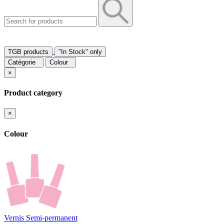
TGB products
"In Stock" only
Catégorie
Colour
×
Product category
×
Colour
Vernis Semi-permanent