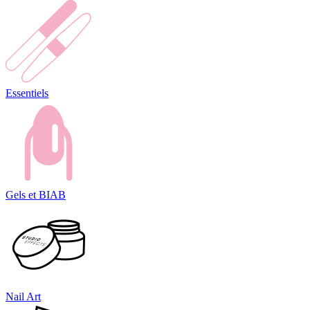
Essentiels
Gels et BIAB
Nail Art