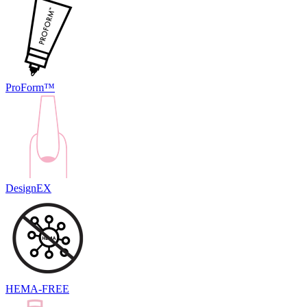
ProForm™
DesignEX
HEMA-FREE