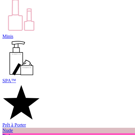
Minis
SPA™
Prêt à Porter
Nude