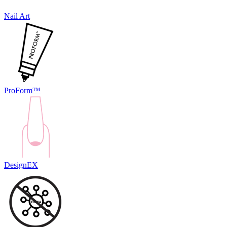
Nail Art
ProForm™
DesignEX