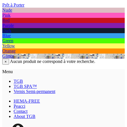
Prêt à Porter
Nude
Pink
Red
Purple
Dark
Blue
Green
Yellow
Orange
Glitter
Aucun produit ne correspond à votre recherche.
×
Menu
TGB
TGB SPA™
Vernis Semi-permanent
HEMA-FREE
Peacci
Contact
About TGB