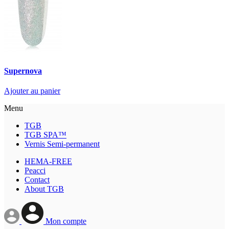
Supernova
Ajouter au panier
Menu
TGB
TGB SPA™
Vernis Semi-permanent
HEMA-FREE
Peacci
Contact
About TGB
Mon compte