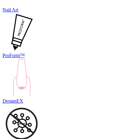
Nail Art
ProForm™
DesignEX