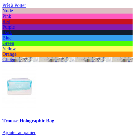
Prêt à Porter
Nude
Pink
Red
Purple
Dark
Blue
Green
Yellow
Orange
Glitter
Trousse Holographic Bag
Ajouter au panier