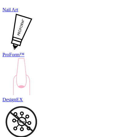
Nail Art
ProForm™
DesignEX