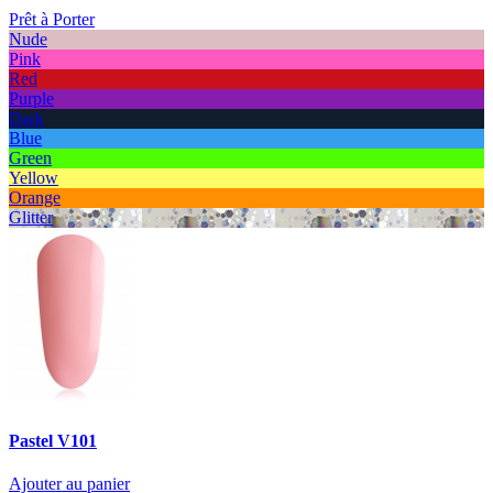
Prêt à Porter
Nude
Pink
Red
Purple
Dark
Blue
Green
Yellow
Orange
Glitter
Pastel V101
Ajouter au panier