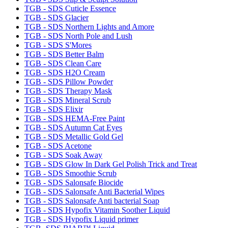
TGB - SDS Cuticle Essence
TGB - SDS Glacier
TGB - SDS Northern Lights and Amore
TGB - SDS North Pole and Lush
TGB - SDS S'Mores
TGB - SDS Better Balm
TGB - SDS Clean Care
TGB - SDS H2O Cream
TGB - SDS Pillow Powder
TGB - SDS Therapy Mask
TGB - SDS Mineral Scrub
TGB - SDS Elixir
TGB - SDS HEMA-Free Paint
TGB - SDS Autumn Cat Eyes
TGB - SDS Metallic Gold Gel
TGB - SDS Acetone
TGB - SDS Soak Away
TGB - SDS Glow In Dark Gel Polish Trick and Treat
TGB - SDS Smoothie Scrub
TGB - SDS Salonsafe Biocide
TGB - SDS Salonsafe Anti Bacterial Wipes
TGB - SDS Salonsafe Anti bacterial Soap
TGB - SDS Hypofix Vitamin Soother Liquid
TGB - SDS Hypofix Liquid primer