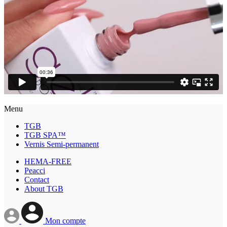
Menu
TGB
TGB SPA™
Vernis Semi-permanent
HEMA-FREE
Peacci
Contact
About TGB
Mon compte