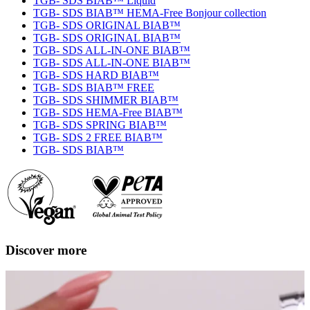
TGB- SDS BIAB™ Liquid
TGB- SDS BIAB™ HEMA-Free Bonjour collection
TGB- SDS ORIGINAL BIAB™
TGB- SDS ORIGINAL BIAB™
TGB- SDS ALL-IN-ONE BIAB™
TGB- SDS ALL-IN-ONE BIAB™
TGB- SDS HARD BIAB™
TGB- SDS BIAB™ FREE
TGB- SDS SHIMMER BIAB™
TGB- SDS HEMA-Free BIAB™
TGB- SDS SPRING BIAB™
TGB- SDS 2 FREE BIAB™
TGB- SDS BIAB™
Discover more