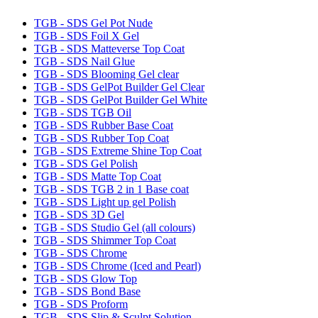
TGB - SDS Gel Pot Nude
TGB - SDS Foil X Gel
TGB - SDS Matteverse Top Coat
TGB - SDS Nail Glue
TGB - SDS Blooming Gel clear
TGB - SDS GelPot Builder Gel Clear
TGB - SDS GelPot Builder Gel White
TGB - SDS TGB Oil
TGB - SDS Rubber Base Coat
TGB - SDS Rubber Top Coat
TGB - SDS Extreme Shine Top Coat
TGB - SDS Gel Polish
TGB - SDS Matte Top Coat
TGB - SDS TGB 2 in 1 Base coat
TGB - SDS Light up gel Polish
TGB - SDS 3D Gel
TGB - SDS Studio Gel (all colours)
TGB - SDS Shimmer Top Coat
TGB - SDS Chrome
TGB - SDS Chrome (Iced and Pearl)
TGB - SDS Glow Top
TGB - SDS Bond Base
TGB - SDS Proform
TGB - SDS Slip & Sculpt Solution