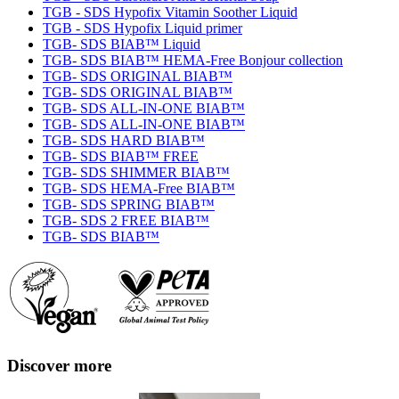
TGB - SDS Hypofix Vitamin Soother Liquid
TGB - SDS Hypofix Liquid primer
TGB- SDS BIAB™ Liquid
TGB- SDS BIAB™ HEMA-Free Bonjour collection
TGB- SDS ORIGINAL BIAB™
TGB- SDS ORIGINAL BIAB™
TGB- SDS ALL-IN-ONE BIAB™
TGB- SDS ALL-IN-ONE BIAB™
TGB- SDS HARD BIAB™
TGB- SDS BIAB™ FREE
TGB- SDS SHIMMER BIAB™
TGB- SDS HEMA-Free BIAB™
TGB- SDS SPRING BIAB™
TGB- SDS 2 FREE BIAB™
TGB- SDS BIAB™
Discover more