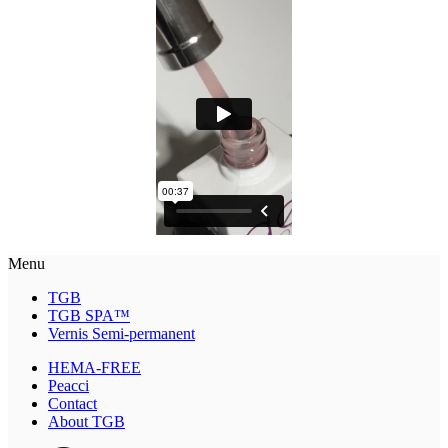
Menu
TGB
TGB SPA™
Vernis Semi-permanent
HEMA-FREE
Peacci
Contact
About TGB