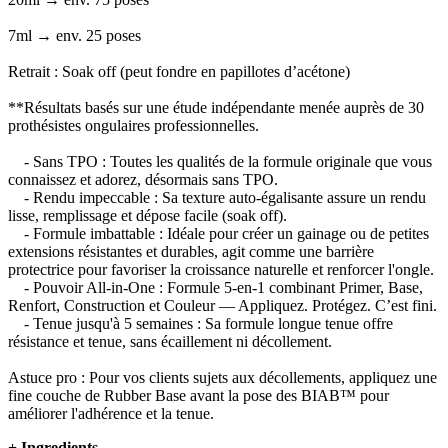
7ml → env. 25 poses
Retrait : Soak off (peut fondre en papillotes d’acétone)
**Résultats basés sur une étude indépendante menée auprès de 30
prothésistes ongulaires professionnelles.
- Sans TPO : Toutes les qualités de la formule originale que vous
connaissez et adorez, désormais sans TPO.
- Rendu impeccable : Sa texture auto-égalisante assure un rendu
lisse, remplissage et dépose facile (soak off).
- Formule imbattable : Idéale pour créer un gainage ou de petites
extensions résistantes et durables, agit comme une barrière
protectrice pour favoriser la croissance naturelle et renforcer l'ongle.
- Pouvoir All-in-One : Formule 5-en-1 combinant Primer, Base,
Renfort, Construction et Couleur — Appliquez. Protégez. C’est fini.
- Tenue jusqu'à 5 semaines : Sa formule longue tenue offre
résistance et tenue, sans écaillement ni décollement.
Astuce pro : Pour vos clients sujets aux décollements, appliquez une
fine couche de Rubber Base avant la pose des BIAB™ pour
améliorer l'adhérence et la tenue.
+
Ingredients