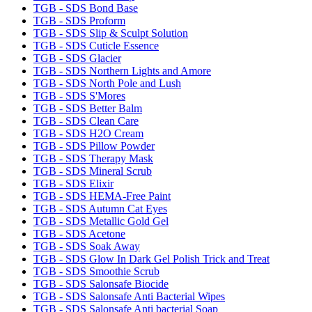
TGB - SDS Bond Base
TGB - SDS Proform
TGB - SDS Slip & Sculpt Solution
TGB - SDS Cuticle Essence
TGB - SDS Glacier
TGB - SDS Northern Lights and Amore
TGB - SDS North Pole and Lush
TGB - SDS S'Mores
TGB - SDS Better Balm
TGB - SDS Clean Care
TGB - SDS H2O Cream
TGB - SDS Pillow Powder
TGB - SDS Therapy Mask
TGB - SDS Mineral Scrub
TGB - SDS Elixir
TGB - SDS HEMA-Free Paint
TGB - SDS Autumn Cat Eyes
TGB - SDS Metallic Gold Gel
TGB - SDS Acetone
TGB - SDS Soak Away
TGB - SDS Glow In Dark Gel Polish Trick and Treat
TGB - SDS Smoothie Scrub
TGB - SDS Salonsafe Biocide
TGB - SDS Salonsafe Anti Bacterial Wipes
TGB - SDS Salonsafe Anti bacterial Soap