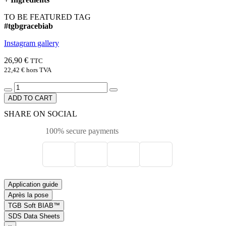
TO BE FEATURED TAG
#tgbgracebiab
Instagram gallery
26,90 €
TTC
22,42 €
hors TVA
ADD TO CART
SHARE ON SOCIAL
100% secure payments
Application guide
Après la pose
TGB Soft BIAB™
SDS Data Sheets