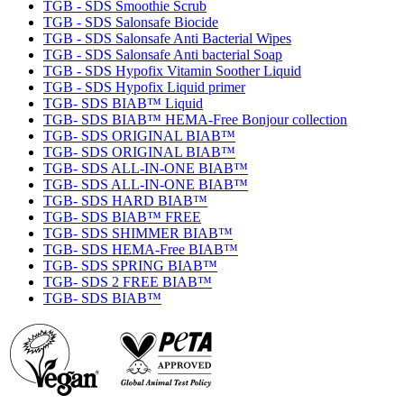
TGB - SDS Smoothie Scrub
TGB - SDS Salonsafe Biocide
TGB - SDS Salonsafe Anti Bacterial Wipes
TGB - SDS Salonsafe Anti bacterial Soap
TGB - SDS Hypofix Vitamin Soother Liquid
TGB - SDS Hypofix Liquid primer
TGB- SDS BIAB™ Liquid
TGB- SDS BIAB™ HEMA-Free Bonjour collection
TGB- SDS ORIGINAL BIAB™
TGB- SDS ORIGINAL BIAB™
TGB- SDS ALL-IN-ONE BIAB™
TGB- SDS ALL-IN-ONE BIAB™
TGB- SDS HARD BIAB™
TGB- SDS BIAB™ FREE
TGB- SDS SHIMMER BIAB™
TGB- SDS HEMA-Free BIAB™
TGB- SDS SPRING BIAB™
TGB- SDS 2 FREE BIAB™
TGB- SDS BIAB™