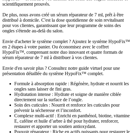
scientifiquement prouvés.
De plus, nous avons créé un sérum réparateur de 7 ml, prêt à être
distribué à domicile. C'est la dose quotidienne de soin revitalisant
pour vos clientes, garantissant que leur programme de soins des
ongles s'étende au-delà du salon.
Envie d'acheter le système complet ? Ajoutez le système HypoFix™
en 2 étapes à votre panier. Ou économisez avec le coffret
HypoFix™, comprenant notre duo innovant et quatre formats de
sérum réparateur de 7 ml à distribuer à vos clientes.
Envie d'en savoir plus ? Consultez notre guide virtuel pour une
présentation détaillée du système HypoFix™ complet.
Formule à absorption rapide : Régénère, hydrate et nourrit les
ongles sans laisser de fini gras.
Hydratation intense : Hydrate et soigne de manière ciblée
directement sur la surface de l’ongle.
Soin des cuticules : Nourrit et renforce les cuticules pour
prévenir la sécheresse et l’inconfort.
Complexe multi-actif : Enrichi en panthénol, biotine, vitamine
E, caféine et huile d’arbre à thé pour hydrater, renforcer,
restaurer et apporter un soutien antioxydant.
Pouvoir réparateur : Riche en actifs puissants pour restaurer le