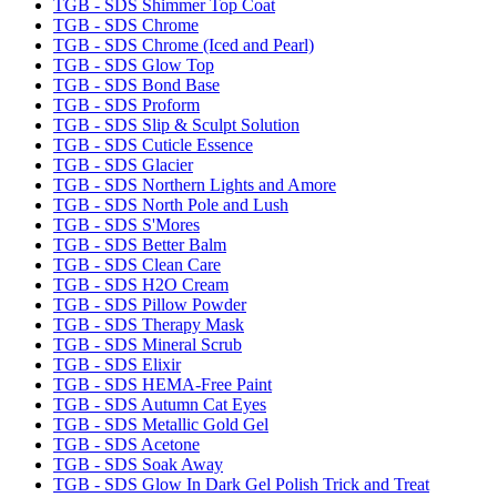
TGB - SDS Shimmer Top Coat
TGB - SDS Chrome
TGB - SDS Chrome (Iced and Pearl)
TGB - SDS Glow Top
TGB - SDS Bond Base
TGB - SDS Proform
TGB - SDS Slip & Sculpt Solution
TGB - SDS Cuticle Essence
TGB - SDS Glacier
TGB - SDS Northern Lights and Amore
TGB - SDS North Pole and Lush
TGB - SDS S'Mores
TGB - SDS Better Balm
TGB - SDS Clean Care
TGB - SDS H2O Cream
TGB - SDS Pillow Powder
TGB - SDS Therapy Mask
TGB - SDS Mineral Scrub
TGB - SDS Elixir
TGB - SDS HEMA-Free Paint
TGB - SDS Autumn Cat Eyes
TGB - SDS Metallic Gold Gel
TGB - SDS Acetone
TGB - SDS Soak Away
TGB - SDS Glow In Dark Gel Polish Trick and Treat