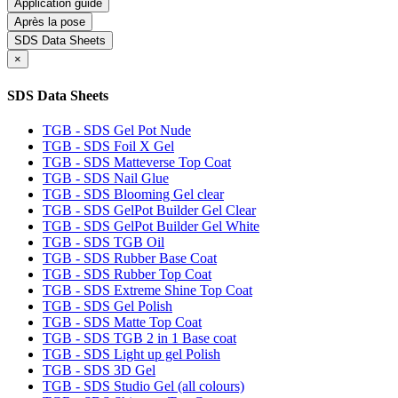
Application guide
Après la pose
SDS Data Sheets
×
SDS Data Sheets
TGB - SDS Gel Pot Nude
TGB - SDS Foil X Gel
TGB - SDS Matteverse Top Coat
TGB - SDS Nail Glue
TGB - SDS Blooming Gel clear
TGB - SDS GelPot Builder Gel Clear
TGB - SDS GelPot Builder Gel White
TGB - SDS TGB Oil
TGB - SDS Rubber Base Coat
TGB - SDS Rubber Top Coat
TGB - SDS Extreme Shine Top Coat
TGB - SDS Gel Polish
TGB - SDS Matte Top Coat
TGB - SDS TGB 2 in 1 Base coat
TGB - SDS Light up gel Polish
TGB - SDS 3D Gel
TGB - SDS Studio Gel (all colours)