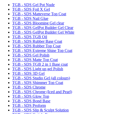
TGB - SDS Gel Pot Nude
TGB - SDS Foil X Gel
TGB - SDS Matteverse Top Coat
TGB - SDS Nail Glue
TGB - SDS Blooming Gel clear
TGB - SDS GelPot Builder Gel Clear
TGB - SDS GelPot Builder Gel White
TGB - SDS TGB Oil
TGB - SDS Rubber Base Coat
TGB - SDS Rubber Top Coat
TGB - SDS Extreme Shine Top Coat
TGB - SDS Gel Polish
TGB - SDS Matte Top Coat
TGB - SDS TGB 2 in 1 Base coat
TGB - SDS Light up gel Polish
TGB - SDS 3D Gel
TGB - SDS Studio Gel (all colours)
TGB - SDS Shimmer Top Coat
TGB - SDS Chrome
TGB - SDS Chrome (Iced and Pearl)
TGB - SDS Glow Top
TGB - SDS Bond Base
TGB - SDS Proform
TGB - SDS Slip & Sculpt Solution