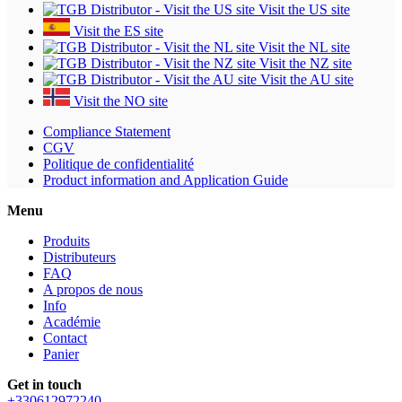
Visit the US site
Visit the ES site
Visit the NL site
Visit the NZ site
Visit the AU site
Visit the NO site
Compliance Statement
CGV
Politique de confidentialité
Product information and Application Guide
Menu
Produits
Distributeurs
FAQ
A propos de nous
Info
Académie
Contact
Panier
Get in touch
+330612972240