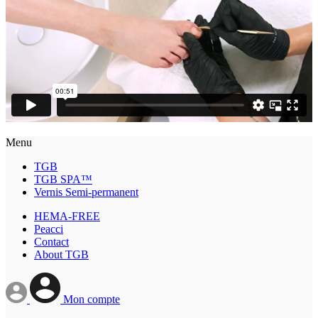
Menu
TGB
TGB SPA™
Vernis Semi-permanent
HEMA-FREE
Peacci
Contact
About TGB
Mon compte