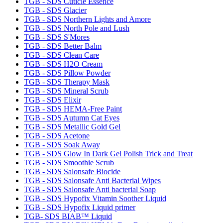
TGB - SDS Cuticle Essence
TGB - SDS Glacier
TGB - SDS Northern Lights and Amore
TGB - SDS North Pole and Lush
TGB - SDS S'Mores
TGB - SDS Better Balm
TGB - SDS Clean Care
TGB - SDS H2O Cream
TGB - SDS Pillow Powder
TGB - SDS Therapy Mask
TGB - SDS Mineral Scrub
TGB - SDS Elixir
TGB - SDS HEMA-Free Paint
TGB - SDS Autumn Cat Eyes
TGB - SDS Metallic Gold Gel
TGB - SDS Acetone
TGB - SDS Soak Away
TGB - SDS Glow In Dark Gel Polish Trick and Treat
TGB - SDS Smoothie Scrub
TGB - SDS Salonsafe Biocide
TGB - SDS Salonsafe Anti Bacterial Wipes
TGB - SDS Salonsafe Anti bacterial Soap
TGB - SDS Hypofix Vitamin Soother Liquid
TGB - SDS Hypofix Liquid primer
TGB- SDS BIAB™ Liquid