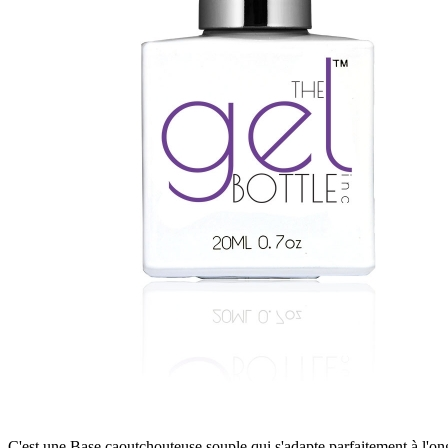
C'est une Base caoutchouteuse souple qui s'adapte parfaitement à l'on