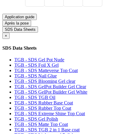
Application guide
Après la pose
SDS Data Sheets
×
SDS Data Sheets
TGB - SDS Gel Pot Nude
TGB - SDS Foil X Gel
TGB - SDS Matteverse Top Coat
TGB - SDS Nail Glue
TGB - SDS Blooming Gel clear
TGB - SDS GelPot Builder Gel Clear
TGB - SDS GelPot Builder Gel White
TGB - SDS TGB Oil
TGB - SDS Rubber Base Coat
TGB - SDS Rubber Top Coat
TGB - SDS Extreme Shine Top Coat
TGB - SDS Gel Polish
TGB - SDS Matte Top Coat
TGB - SDS TGB 2 in 1 Base coat