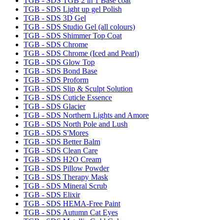
TGB - SDS TGB 2 in 1 Base coat
TGB - SDS Light up gel Polish
TGB - SDS 3D Gel
TGB - SDS Studio Gel (all colours)
TGB - SDS Shimmer Top Coat
TGB - SDS Chrome
TGB - SDS Chrome (Iced and Pearl)
TGB - SDS Glow Top
TGB - SDS Bond Base
TGB - SDS Proform
TGB - SDS Slip & Sculpt Solution
TGB - SDS Cuticle Essence
TGB - SDS Glacier
TGB - SDS Northern Lights and Amore
TGB - SDS North Pole and Lush
TGB - SDS S'Mores
TGB - SDS Better Balm
TGB - SDS Clean Care
TGB - SDS H2O Cream
TGB - SDS Pillow Powder
TGB - SDS Therapy Mask
TGB - SDS Mineral Scrub
TGB - SDS Elixir
TGB - SDS HEMA-Free Paint
TGB - SDS Autumn Cat Eyes