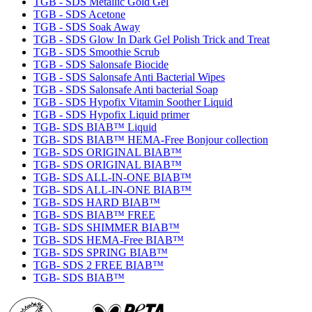
TGB - SDS Metallic Gold Gel
TGB - SDS Acetone
TGB - SDS Soak Away
TGB - SDS Glow In Dark Gel Polish Trick and Treat
TGB - SDS Smoothie Scrub
TGB - SDS Salonsafe Biocide
TGB - SDS Salonsafe Anti Bacterial Wipes
TGB - SDS Salonsafe Anti bacterial Soap
TGB - SDS Hypofix Vitamin Soother Liquid
TGB - SDS Hypofix Liquid primer
TGB- SDS BIAB™ Liquid
TGB- SDS BIAB™ HEMA-Free Bonjour collection
TGB- SDS ORIGINAL BIAB™
TGB- SDS ORIGINAL BIAB™
TGB- SDS ALL-IN-ONE BIAB™
TGB- SDS ALL-IN-ONE BIAB™
TGB- SDS HARD BIAB™
TGB- SDS BIAB™ FREE
TGB- SDS SHIMMER BIAB™
TGB- SDS HEMA-Free BIAB™
TGB- SDS SPRING BIAB™
TGB- SDS 2 FREE BIAB™
TGB- SDS BIAB™