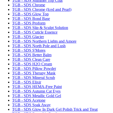
TGB - SDS Shimmer Top Coat
TGB - SDS Chrome
TGB - SDS Chrome (Iced and Pearl)
TGB - SDS Glow Top
TGB - SDS Bond Base
TGB - SDS Proform
TGB - SDS Slip & Sculpt Solution
TGB - SDS Cuticle Essence
TGB - SDS Glacier
TGB - SDS Northern Lights and Amore
TGB - SDS North Pole and Lush
TGB - SDS S'Mores
TGB - SDS Better Balm
TGB - SDS Clean Care
TGB - SDS H2O Cream
TGB - SDS Pillow Powder
TGB - SDS Therapy Mask
TGB - SDS Mineral Scrub
TGB - SDS Elixir
TGB - SDS HEMA-Free Paint
TGB - SDS Autumn Cat Eyes
TGB - SDS Metallic Gold Gel
TGB - SDS Acetone
TGB - SDS Soak Away
TGB - SDS Glow In Dark Gel Polish Trick and Treat