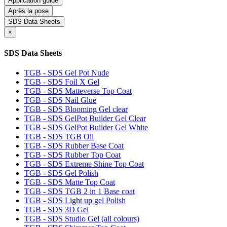
Application guide
Après la pose
SDS Data Sheets
×
SDS Data Sheets
TGB - SDS Gel Pot Nude
TGB - SDS Foil X Gel
TGB - SDS Matteverse Top Coat
TGB - SDS Nail Glue
TGB - SDS Blooming Gel clear
TGB - SDS GelPot Builder Gel Clear
TGB - SDS GelPot Builder Gel White
TGB - SDS TGB Oil
TGB - SDS Rubber Base Coat
TGB - SDS Rubber Top Coat
TGB - SDS Extreme Shine Top Coat
TGB - SDS Gel Polish
TGB - SDS Matte Top Coat
TGB - SDS TGB 2 in 1 Base coat
TGB - SDS Light up gel Polish
TGB - SDS 3D Gel
TGB - SDS Studio Gel (all colours)