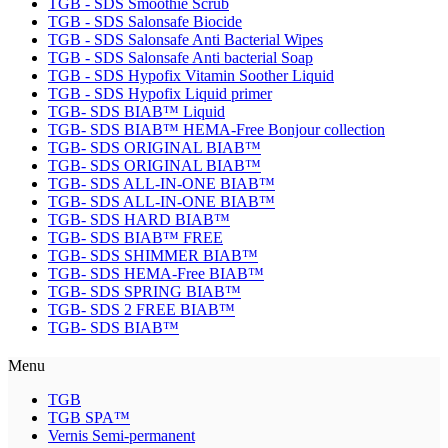
TGB - SDS Smoothie Scrub
TGB - SDS Salonsafe Biocide
TGB - SDS Salonsafe Anti Bacterial Wipes
TGB - SDS Salonsafe Anti bacterial Soap
TGB - SDS Hypofix Vitamin Soother Liquid
TGB - SDS Hypofix Liquid primer
TGB- SDS BIAB™ Liquid
TGB- SDS BIAB™ HEMA-Free Bonjour collection
TGB- SDS ORIGINAL BIAB™
TGB- SDS ORIGINAL BIAB™
TGB- SDS ALL-IN-ONE BIAB™
TGB- SDS ALL-IN-ONE BIAB™
TGB- SDS HARD BIAB™
TGB- SDS BIAB™ FREE
TGB- SDS SHIMMER BIAB™
TGB- SDS HEMA-Free BIAB™
TGB- SDS SPRING BIAB™
TGB- SDS 2 FREE BIAB™
TGB- SDS BIAB™
Menu
TGB
TGB SPA™
Vernis Semi-permanent