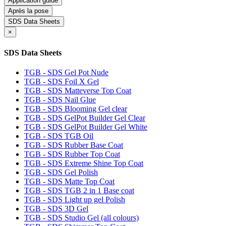
Application guide
Après la pose
SDS Data Sheets
×
SDS Data Sheets
TGB - SDS Gel Pot Nude
TGB - SDS Foil X Gel
TGB - SDS Matteverse Top Coat
TGB - SDS Nail Glue
TGB - SDS Blooming Gel clear
TGB - SDS GelPot Builder Gel Clear
TGB - SDS GelPot Builder Gel White
TGB - SDS TGB Oil
TGB - SDS Rubber Base Coat
TGB - SDS Rubber Top Coat
TGB - SDS Extreme Shine Top Coat
TGB - SDS Gel Polish
TGB - SDS Matte Top Coat
TGB - SDS TGB 2 in 1 Base coat
TGB - SDS Light up gel Polish
TGB - SDS 3D Gel
TGB - SDS Studio Gel (all colours)