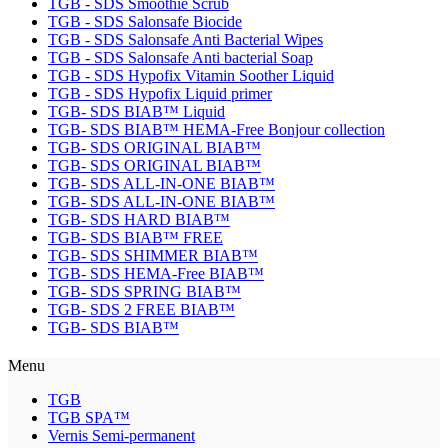
TGB - SDS Smoothie Scrub
TGB - SDS Salonsafe Biocide
TGB - SDS Salonsafe Anti Bacterial Wipes
TGB - SDS Salonsafe Anti bacterial Soap
TGB - SDS Hypofix Vitamin Soother Liquid
TGB - SDS Hypofix Liquid primer
TGB- SDS BIAB™ Liquid
TGB- SDS BIAB™ HEMA-Free Bonjour collection
TGB- SDS ORIGINAL BIAB™
TGB- SDS ORIGINAL BIAB™
TGB- SDS ALL-IN-ONE BIAB™
TGB- SDS ALL-IN-ONE BIAB™
TGB- SDS HARD BIAB™
TGB- SDS BIAB™ FREE
TGB- SDS SHIMMER BIAB™
TGB- SDS HEMA-Free BIAB™
TGB- SDS SPRING BIAB™
TGB- SDS 2 FREE BIAB™
TGB- SDS BIAB™
Menu
TGB
TGB SPA™
Vernis Semi-permanent