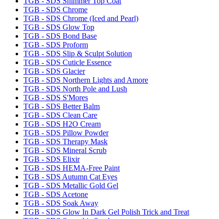
TGB - SDS Shimmer Top Coat
TGB - SDS Chrome
TGB - SDS Chrome (Iced and Pearl)
TGB - SDS Glow Top
TGB - SDS Bond Base
TGB - SDS Proform
TGB - SDS Slip & Sculpt Solution
TGB - SDS Cuticle Essence
TGB - SDS Glacier
TGB - SDS Northern Lights and Amore
TGB - SDS North Pole and Lush
TGB - SDS S'Mores
TGB - SDS Better Balm
TGB - SDS Clean Care
TGB - SDS H2O Cream
TGB - SDS Pillow Powder
TGB - SDS Therapy Mask
TGB - SDS Mineral Scrub
TGB - SDS Elixir
TGB - SDS HEMA-Free Paint
TGB - SDS Autumn Cat Eyes
TGB - SDS Metallic Gold Gel
TGB - SDS Acetone
TGB - SDS Soak Away
TGB - SDS Glow In Dark Gel Polish Trick and Treat