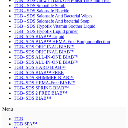
TGB - SDS Glow In Dark Gel Polish Trick and Treat
TGB - SDS Smoothie Scrub
TGB - SDS Salonsafe Biocide
TGB - SDS Salonsafe Anti Bacterial Wipes
TGB - SDS Salonsafe Anti bacterial Soap
TGB - SDS Hypofix Vitamin Soother Liquid
TGB - SDS Hypofix Liquid primer
TGB- SDS BIAB™ Liquid
TGB- SDS BIAB™ HEMA-Free Bonjour collection
TGB- SDS ORIGINAL BIAB™
TGB- SDS ORIGINAL BIAB™
TGB- SDS ALL-IN-ONE BIAB™
TGB- SDS ALL-IN-ONE BIAB™
TGB- SDS HARD BIAB™
TGB- SDS BIAB™ FREE
TGB- SDS SHIMMER BIAB™
TGB- SDS HEMA-Free BIAB™
TGB- SDS SPRING BIAB™
TGB- SDS 2 FREE BIAB™
TGB- SDS BIAB™
Menu
TGB
TGB SPA™