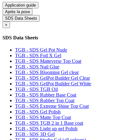
Application guide
Après la pose
SDS Data Sheets
×
SDS Data Sheets
TGB - SDS Gel Pot Nude
TGB - SDS Foil X Gel
TGB - SDS Matteverse Top Coat
TGB - SDS Nail Glue
TGB - SDS Blooming Gel clear
TGB - SDS GelPot Builder Gel Clear
TGB - SDS GelPot Builder Gel White
TGB - SDS TGB Oil
TGB - SDS Rubber Base Coat
TGB - SDS Rubber Top Coat
TGB - SDS Extreme Shine Top Coat
TGB - SDS Gel Polish
TGB - SDS Matte Top Coat
TGB - SDS TGB 2 in 1 Base coat
TGB - SDS Light up gel Polish
TGB - SDS 3D Gel
TGB - SDS Studio Gel (all colours)