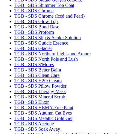
TGB - SDS Shimmer Top Coat
TGB - SDS Chrome
TGB - SDS Chrome (Iced and Pearl)
TGB - SDS Glow Top
TGB - SDS Bond Base
TGB - SDS Proform
TGB - SDS Slip & Sculpt Solution
TGB - SDS Cuticle Essence
TGB - SDS Glacier
TGB - SDS Northern Lights and Amore
TGB - SDS North Pole and Lush
TGB - SDS S'Mores
TGB - SDS Better Balm
TGB - SDS Clean Care
TGB - SDS H2O Cream
TGB - SDS Pillow Powder
TGB - SDS Therapy Mask
TGB - SDS Mineral Scrub
TGB - SDS Elixir
TGB - SDS HEMA-Free Paint
TGB - SDS Autumn Cat Eyes
TGB - SDS Metallic Gold Gel
TGB - SDS Acetone
TGB - SDS Soak Away