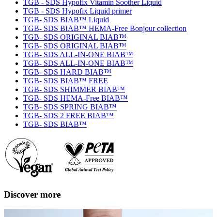
TGB - SDS Hypofix Vitamin Soother Liquid
TGB - SDS Hypofix Liquid primer
TGB- SDS BIAB™ Liquid
TGB- SDS BIAB™ HEMA-Free Bonjour collection
TGB- SDS ORIGINAL BIAB™
TGB- SDS ORIGINAL BIAB™
TGB- SDS ALL-IN-ONE BIAB™
TGB- SDS ALL-IN-ONE BIAB™
TGB- SDS HARD BIAB™
TGB- SDS BIAB™ FREE
TGB- SDS SHIMMER BIAB™
TGB- SDS HEMA-Free BIAB™
TGB- SDS SPRING BIAB™
TGB- SDS 2 FREE BIAB™
TGB- SDS BIAB™
Discover more