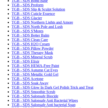
TGB - SDS Bond Base
TGB - SDS Proform
TGB - SDS Slip & Sculpt Solution
TGB - SDS Cuticle Essence
TGB - SDS Glacier
TGB - SDS Northern Lights and Amore
TGB - SDS North Pole and Lush
TGB - SDS S'Mores
TGB - SDS Better Balm
TGB - SDS Clean Care
TGB - SDS H2O Cream
TGB - SDS Pillow Powder
TGB - SDS Therapy Mask
TGB - SDS Mineral Scrub
TGB - SDS Elixir
TGB - SDS HEMA-Free Paint
TGB - SDS Autumn Cat Eyes
TGB - SDS Metallic Gold Gel
TGB - SDS Acetone
TGB - SDS Soak Away
TGB - SDS Glow In Dark Gel Polish Trick and Treat
TGB - SDS Smoothie Scrub
TGB - SDS Salonsafe Biocide
TGB - SDS Salonsafe Anti Bacterial Wipes
TGB - SDS Salonsafe Anti bacterial Soap