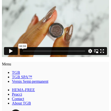
Menu
TGB
TGB SPA™
Vernis Semi-permanent
HEMA-FREE
Peacci
Contact
About TGB