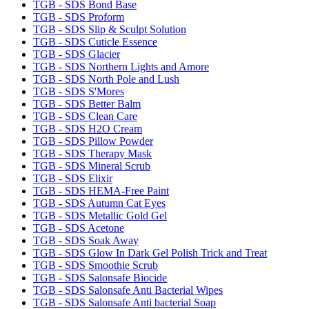
TGB - SDS Bond Base
TGB - SDS Proform
TGB - SDS Slip & Sculpt Solution
TGB - SDS Cuticle Essence
TGB - SDS Glacier
TGB - SDS Northern Lights and Amore
TGB - SDS North Pole and Lush
TGB - SDS S'Mores
TGB - SDS Better Balm
TGB - SDS Clean Care
TGB - SDS H2O Cream
TGB - SDS Pillow Powder
TGB - SDS Therapy Mask
TGB - SDS Mineral Scrub
TGB - SDS Elixir
TGB - SDS HEMA-Free Paint
TGB - SDS Autumn Cat Eyes
TGB - SDS Metallic Gold Gel
TGB - SDS Acetone
TGB - SDS Soak Away
TGB - SDS Glow In Dark Gel Polish Trick and Treat
TGB - SDS Smoothie Scrub
TGB - SDS Salonsafe Biocide
TGB - SDS Salonsafe Anti Bacterial Wipes
TGB - SDS Salonsafe Anti bacterial Soap