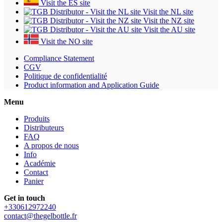
Visit the ES site
Visit the NL site
Visit the NZ site
Visit the AU site
Visit the NO site
Compliance Statement
CGV
Politique de confidentialité
Product information and Application Guide
Menu
Produits
Distributeurs
FAQ
A propos de nous
Info
Académie
Contact
Panier
Get in touch
+330612972240
contact@thegelbottle.fr