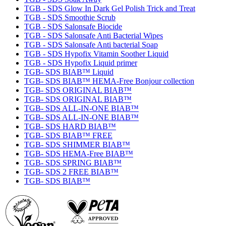
TGB - SDS Glow In Dark Gel Polish Trick and Treat
TGB - SDS Smoothie Scrub
TGB - SDS Salonsafe Biocide
TGB - SDS Salonsafe Anti Bacterial Wipes
TGB - SDS Salonsafe Anti bacterial Soap
TGB - SDS Hypofix Vitamin Soother Liquid
TGB - SDS Hypofix Liquid primer
TGB- SDS BIAB™ Liquid
TGB- SDS BIAB™ HEMA-Free Bonjour collection
TGB- SDS ORIGINAL BIAB™
TGB- SDS ORIGINAL BIAB™
TGB- SDS ALL-IN-ONE BIAB™
TGB- SDS ALL-IN-ONE BIAB™
TGB- SDS HARD BIAB™
TGB- SDS BIAB™ FREE
TGB- SDS SHIMMER BIAB™
TGB- SDS HEMA-Free BIAB™
TGB- SDS SPRING BIAB™
TGB- SDS 2 FREE BIAB™
TGB- SDS BIAB™