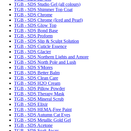
TGB - SDS Studio Gel (all colours)
TGB - SDS Shimmer Top Coat
TGB - SDS Chrome
TGB - SDS Chrome (Iced and Pearl)
TGB - SDS Glow Top
TGB - SDS Bond Base
TGB - SDS Proform
TGB - SDS Slip & Sculpt Solution
TGB - SDS Cuticle Essence
TGB - SDS Glacier
TGB - SDS Northern Lights and Amore
TGB - SDS North Pole and Lush
TGB - SDS S'Mores
TGB - SDS Better Balm
TGB - SDS Clean Care
TGB - SDS H2O Cream
TGB - SDS Pillow Powder
TGB - SDS Therapy Mask
TGB - SDS Mineral Scrub
TGB - SDS Elixir
TGB - SDS HEMA-Free Paint
TGB - SDS Autumn Cat Eyes
TGB - SDS Metallic Gold Gel
TGB - SDS Acetone
TGB - SDS Soak Away