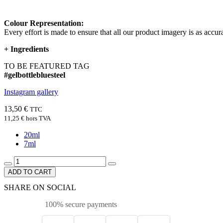
Colour Representation:
Every effort is made to ensure that all our product imagery is as accura
+
Ingredients
TO BE FEATURED TAG
#gelbottlebluesteel
Instagram gallery
13,50 €
TTC
11,25 €
hors TVA
20ml
7ml
ADD TO CART
SHARE ON SOCIAL
100% secure payments