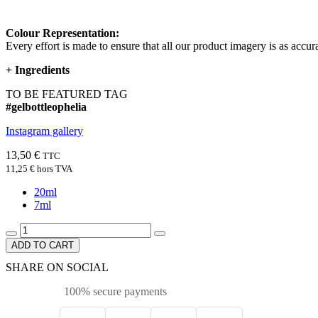
Colour Representation:
Every effort is made to ensure that all our product imagery is as accura
+
Ingredients
TO BE FEATURED TAG
#gelbottleophelia
Instagram gallery
13,50 €
TTC
11,25 €
hors TVA
20ml
7ml
ADD TO CART
SHARE ON SOCIAL
100% secure payments