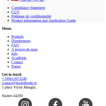
Compliance Statement
CGV
Politique de confidentialité
Product information and Application Guide
Menu
Produits
Distributeurs
FAQ
A propos de nous
Info
Académie
Contact
Panier
Get in touch
+330612972240
contact@thegelbottle.fr
1 place Victor Mangin,
Nantes 44200