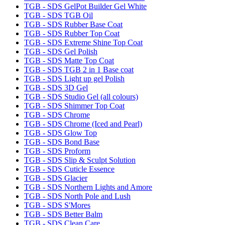
TGB - SDS GelPot Builder Gel White
TGB - SDS TGB Oil
TGB - SDS Rubber Base Coat
TGB - SDS Rubber Top Coat
TGB - SDS Extreme Shine Top Coat
TGB - SDS Gel Polish
TGB - SDS Matte Top Coat
TGB - SDS TGB 2 in 1 Base coat
TGB - SDS Light up gel Polish
TGB - SDS 3D Gel
TGB - SDS Studio Gel (all colours)
TGB - SDS Shimmer Top Coat
TGB - SDS Chrome
TGB - SDS Chrome (Iced and Pearl)
TGB - SDS Glow Top
TGB - SDS Bond Base
TGB - SDS Proform
TGB - SDS Slip & Sculpt Solution
TGB - SDS Cuticle Essence
TGB - SDS Glacier
TGB - SDS Northern Lights and Amore
TGB - SDS North Pole and Lush
TGB - SDS S'Mores
TGB - SDS Better Balm
TGB - SDS Clean Care