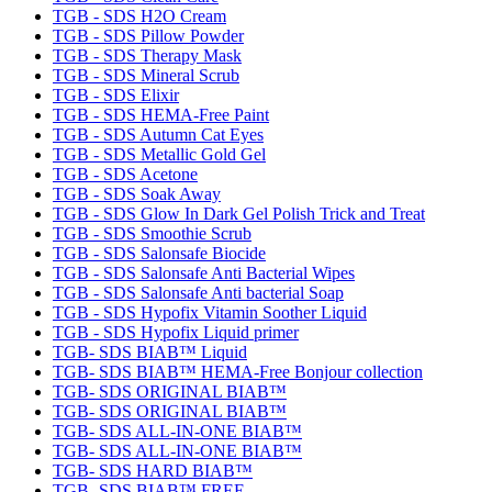
TGB - SDS H2O Cream
TGB - SDS Pillow Powder
TGB - SDS Therapy Mask
TGB - SDS Mineral Scrub
TGB - SDS Elixir
TGB - SDS HEMA-Free Paint
TGB - SDS Autumn Cat Eyes
TGB - SDS Metallic Gold Gel
TGB - SDS Acetone
TGB - SDS Soak Away
TGB - SDS Glow In Dark Gel Polish Trick and Treat
TGB - SDS Smoothie Scrub
TGB - SDS Salonsafe Biocide
TGB - SDS Salonsafe Anti Bacterial Wipes
TGB - SDS Salonsafe Anti bacterial Soap
TGB - SDS Hypofix Vitamin Soother Liquid
TGB - SDS Hypofix Liquid primer
TGB- SDS BIAB™ Liquid
TGB- SDS BIAB™ HEMA-Free Bonjour collection
TGB- SDS ORIGINAL BIAB™
TGB- SDS ORIGINAL BIAB™
TGB- SDS ALL-IN-ONE BIAB™
TGB- SDS ALL-IN-ONE BIAB™
TGB- SDS HARD BIAB™
TGB- SDS BIAB™ FREE