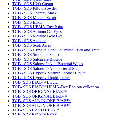
TGB - SDS H2O Cream
TGB - SDS Pillow Powder
TGB - SDS Therapy Mask
TGB - SDS Mineral Scrub
TGB - SDS Elixir
TGB - SDS HEMA-Free Paint
TGB - SDS Autumn Cat Eyes
TGB - SDS Metallic Gold Gel
TGB - SDS Acetone
TGB - SDS Soak Away
TGB - SDS Glow In Dark Gel Polish Trick and Treat
TGB - SDS Smoothie Scrub
TGB - SDS Salonsafe Biocide
TGB - SDS Salonsafe Anti Bacterial Wipes
TGB - SDS Salonsafe Anti bacterial Soap
TGB - SDS Hypofix Vitamin Soother Liquid
TGB - SDS Hypofix Liquid primer
TGB- SDS BIAB™ Liquid
TGB- SDS BIAB™ HEMA-Free Bonjour collection
TGB- SDS ORIGINAL BIAB™
TGB- SDS ORIGINAL BIAB™
TGB- SDS ALL-IN-ONE BIAB™
TGB- SDS ALL-IN-ONE BIAB™
TGB- SDS HARD BIAB™
TGB- SDS BIAB™ FREE