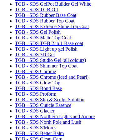
TGB - SDS GelPot Builder Gel White
TGB - SDS TGB Oil
TGB - SDS Rubber Base Coat
TGB - SDS Rubber Top Coat
TGB - SDS Extreme Shine Top Coat
TGB - SDS Gel Polish
TGB - SDS Matte Top Coat
TGB - SDS TGB 2 in 1 Base coat
TGB - SDS Light up gel Polish
TGB - SDS 3D Gel
TGB - SDS Studio Gel (all colours)
TGB - SDS Shimmer Top Coat
TGB - SDS Chrome
TGB - SDS Chrome (Iced and Pearl)
TGB - SDS Glow Top
TGB - SDS Bond Base
TGB - SDS Proform
TGB - SDS Slip & Sculpt Solution
TGB - SDS Cuticle Essence
TGB - SDS Glacier
TGB - SDS Northern Lights and Amore
TGB - SDS North Pole and Lush
TGB - SDS S'Mores
TGB - SDS Better Balm
TGB - SDS Clean Care