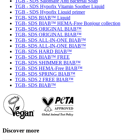
TGB - SDS Salonsafe Anti bacterial Soap
TGB - SDS Hypofix Vitamin Soother Liquid
TGB - SDS Hypofix Liquid primer
TGB- SDS BIAB™ Liquid
TGB- SDS BIAB™ HEMA-Free Bonjour collection
TGB- SDS ORIGINAL BIAB™
TGB- SDS ORIGINAL BIAB™
TGB- SDS ALL-IN-ONE BIAB™
TGB- SDS ALL-IN-ONE BIAB™
TGB- SDS HARD BIAB™
TGB- SDS BIAB™ FREE
TGB- SDS SHIMMER BIAB™
TGB- SDS HEMA-Free BIAB™
TGB- SDS SPRING BIAB™
TGB- SDS 2 FREE BIAB™
TGB- SDS BIAB™
Discover more