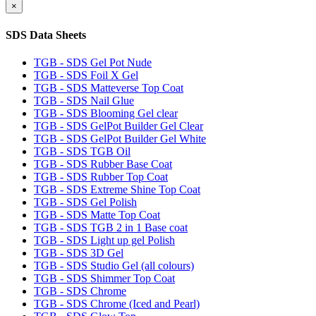
×
SDS Data Sheets
TGB - SDS Gel Pot Nude
TGB - SDS Foil X Gel
TGB - SDS Matteverse Top Coat
TGB - SDS Nail Glue
TGB - SDS Blooming Gel clear
TGB - SDS GelPot Builder Gel Clear
TGB - SDS GelPot Builder Gel White
TGB - SDS TGB Oil
TGB - SDS Rubber Base Coat
TGB - SDS Rubber Top Coat
TGB - SDS Extreme Shine Top Coat
TGB - SDS Gel Polish
TGB - SDS Matte Top Coat
TGB - SDS TGB 2 in 1 Base coat
TGB - SDS Light up gel Polish
TGB - SDS 3D Gel
TGB - SDS Studio Gel (all colours)
TGB - SDS Shimmer Top Coat
TGB - SDS Chrome
TGB - SDS Chrome (Iced and Pearl)