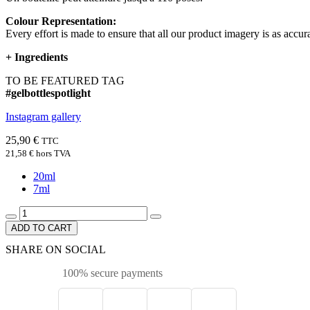
Colour Representation:
Every effort is made to ensure that all our product imagery is as accura
+
Ingredients
TO BE FEATURED TAG
#gelbottlespotlight
Instagram gallery
25,90 €
TTC
21,58 €
hors TVA
20ml
7ml
ADD TO CART
SHARE ON SOCIAL
100% secure payments